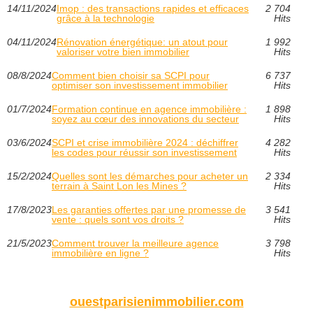
14/11/2024
Imop : des transactions rapides et efficaces
2 704
grâce à la technologie
Hits
04/11/2024
Rénovation énergétique: un atout pour
1 992
valoriser votre bien immobilier
Hits
08/8/2024
Comment bien choisir sa SCPI pour
6 737
optimiser son investissement immobilier
Hits
01/7/2024
Formation continue en agence immobilière :
1 898
soyez au cœur des innovations du secteur
Hits
03/6/2024
SCPI et crise immobilière 2024 : déchiffrer
4 282
les codes pour réussir son investissement
Hits
15/2/2024
Quelles sont les démarches pour acheter un
2 334
terrain à Saint Lon les Mines ?
Hits
17/8/2023
Les garanties offertes par une promesse de
3 541
vente : quels sont vos droits ?
Hits
21/5/2023
Comment trouver la meilleure agence
3 798
immobilière en ligne ?
Hits
ouestparisienimmobilier.com