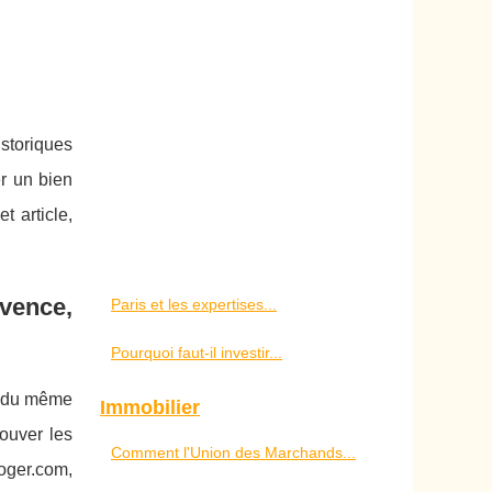
istoriques
er un bien
t article,
vence,
Paris et les expertises...
Pourquoi faut-il investir...
es du même
Immobilier
rouver les
Comment l'Union des Marchands...
oger.com,