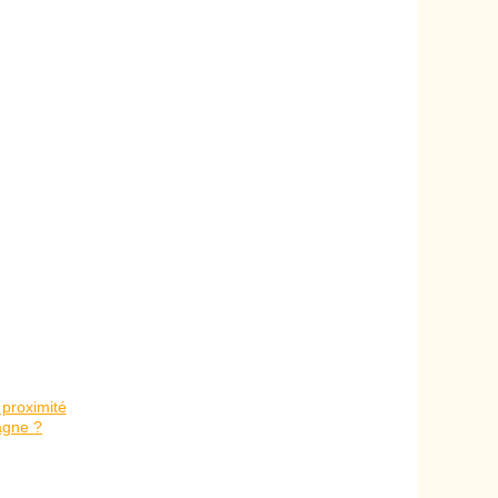
à proximité
agne ?