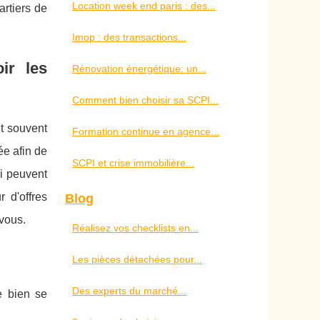
Location week end paris : des...
rtiers de
Imop : des transactions...
ir les
Rénovation énergétique: un...
Comment bien choisir sa SCPI...
t souvent
Formation continue en agence...
ée afin de
SCPI et crise immobilière...
ui peuvent
 d'offres
Blog
 vous.
Réalisez vos checklists en...
Les pièces détachées pour...
Des experts du marché...
e bien se