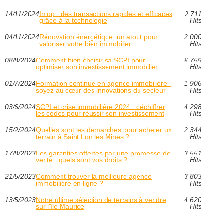
14/11/2024
Imop : des transactions rapides et efficaces
2 711
grâce à la technologie
Hits
04/11/2024
Rénovation énergétique: un atout pour
2 000
valoriser votre bien immobilier
Hits
08/8/2024
Comment bien choisir sa SCPI pour
6 759
optimiser son investissement immobilier
Hits
01/7/2024
Formation continue en agence immobilière :
1 906
soyez au cœur des innovations du secteur
Hits
03/6/2024
SCPI et crise immobilière 2024 : déchiffrer
4 298
les codes pour réussir son investissement
Hits
15/2/2024
Quelles sont les démarches pour acheter un
2 344
terrain à Saint Lon les Mines ?
Hits
17/8/2023
Les garanties offertes par une promesse de
3 551
vente : quels sont vos droits ?
Hits
21/5/2023
Comment trouver la meilleure agence
3 803
immobilière en ligne ?
Hits
13/5/2023
Notre ultime sélection de terrains à vendre
4 620
sur l'île Maurice
Hits