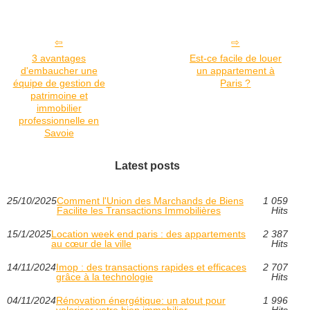
3 avantages
Est-ce facile de louer
d'embaucher une
un appartement à
équipe de gestion de
Paris ?
patrimoine et
immobilier
professionnelle en
Savoie
Latest posts
25/10/2025
Comment l'Union des Marchands de Biens
1 059
Facilite les Transactions Immobilières
Hits
15/1/2025
Location week end paris : des appartements
2 387
au cœur de la ville
Hits
14/11/2024
Imop : des transactions rapides et efficaces
2 707
grâce à la technologie
Hits
04/11/2024
Rénovation énergétique: un atout pour
1 996