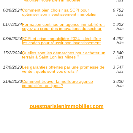
valoriser votre bien immobilier
Hits
08/8/2024
Comment bien choisir sa SCPI pour
6 752
optimiser son investissement immobilier
Hits
01/7/2024
Formation continue en agence immobilière :
1 902
soyez au cœur des innovations du secteur
Hits
03/6/2024
SCPI et crise immobilière 2024 : déchiffrer
4 292
les codes pour réussir son investissement
Hits
15/2/2024
Quelles sont les démarches pour acheter un
2 340
terrain à Saint Lon les Mines ?
Hits
17/8/2023
Les garanties offertes par une promesse de
3 547
vente : quels sont vos droits ?
Hits
21/5/2023
Comment trouver la meilleure agence
3 800
immobilière en ligne ?
Hits
ouestparisienimmobilier.com