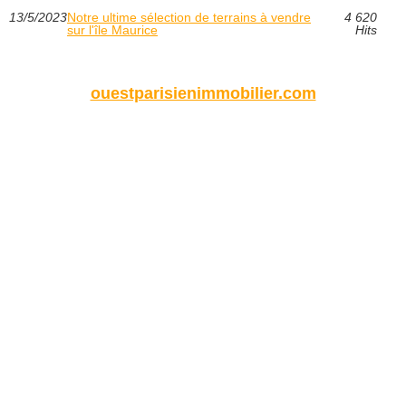
13/5/2023
Notre ultime sélection de terrains à vendre
4 620
sur l'île Maurice
Hits
ouestparisienimmobilier.com