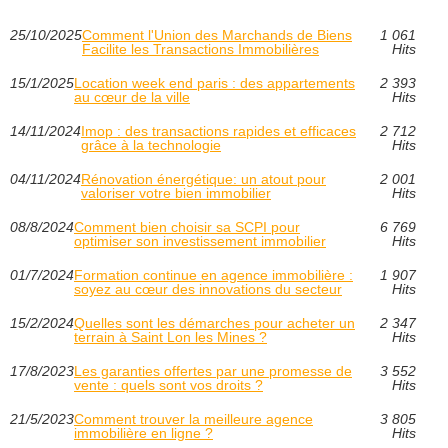
25/10/2025
Comment l'Union des Marchands de Biens
1 061
Facilite les Transactions Immobilières
Hits
15/1/2025
Location week end paris : des appartements
2 393
au cœur de la ville
Hits
14/11/2024
Imop : des transactions rapides et efficaces
2 712
grâce à la technologie
Hits
04/11/2024
Rénovation énergétique: un atout pour
2 001
valoriser votre bien immobilier
Hits
08/8/2024
Comment bien choisir sa SCPI pour
6 769
optimiser son investissement immobilier
Hits
01/7/2024
Formation continue en agence immobilière :
1 907
soyez au cœur des innovations du secteur
Hits
15/2/2024
Quelles sont les démarches pour acheter un
2 347
terrain à Saint Lon les Mines ?
Hits
17/8/2023
Les garanties offertes par une promesse de
3 552
vente : quels sont vos droits ?
Hits
21/5/2023
Comment trouver la meilleure agence
3 805
immobilière en ligne ?
Hits