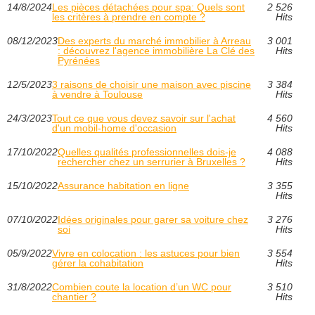
14/8/2024
Les pièces détachées pour spa: Quels sont
2 526
les critères à prendre en compte ?
Hits
08/12/2023
Des experts du marché immobilier à Arreau
3 001
: découvrez l'agence immobilière La Clé des
Hits
Pyrénées
12/5/2023
3 raisons de choisir une maison avec piscine
3 384
à vendre à Toulouse
Hits
24/3/2023
Tout ce que vous devez savoir sur l'achat
4 560
d'un mobil-home d'occasion
Hits
17/10/2022
Quelles qualités professionnelles dois-je
4 088
rechercher chez un serrurier à Bruxelles ?
Hits
15/10/2022
Assurance habitation en ligne
3 355
Hits
07/10/2022
Idées originales pour garer sa voiture chez
3 276
soi
Hits
05/9/2022
Vivre en colocation : les astuces pour bien
3 554
gérer la cohabitation
Hits
31/8/2022
Combien coute la location d’un WC pour
3 510
chantier ?
Hits